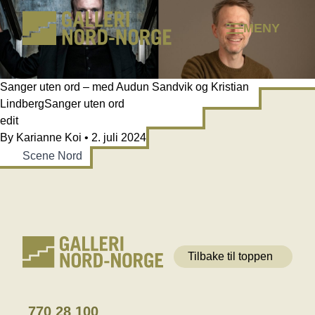
Hopp
til
MENY
innhold
Sanger uten ord – med Audun Sandvik og Kristian
LindbergSanger uten ord
edit
By
Karianne Koi
•
2. juli 2024
Scene Nord
Tilbake til toppen
770 28 100