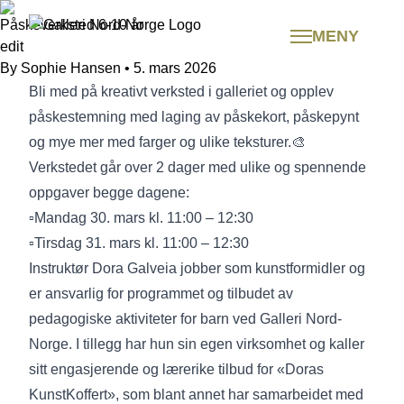
Hopp
Påskeverksted 6-10 år
til
MENY
edit
innhold
By
Sophie Hansen
•
5. mars 2026
Bli med på kreativt verksted i galleriet og opplev
påskestemning med laging av påskekort, påskepynt
og mye mer med farger og ulike teksturer.🎨
Verkstedet går over 2 dager med ulike og spennende
oppgaver begge dagene:
▫️Mandag 30. mars kl. 11:00 – 12:30
▫️Tirsdag 31. mars kl. 11:00 – 12:30
Instruktør Dora Galveia jobber som kunstformidler og
er ansvarlig for programmet og tilbudet av
pedagogiske aktiviteter for barn ved Galleri Nord-
Norge. I tillegg har hun sin egen virksomhet og kaller
sitt engasjerende og lærerike tilbud for «Doras
KunstKoffert», som blant annet har samarbeidet med