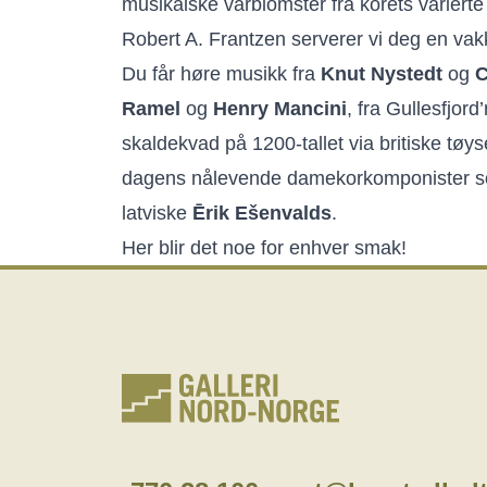
musikalske vårblomster fra korets variert
Robert A. Frantzen serverer vi deg en vak
Du får høre musikk fra
Knut Nystedt
og
C
Ramel
og
Henry Mancini
, fra Gullesfjord
skaldekvad på 1200-tallet via britiske tøys
dagens nålevende damekorkomponister s
latviske
Ērik Ešenvalds
.
Her blir det noe for enhver smak!