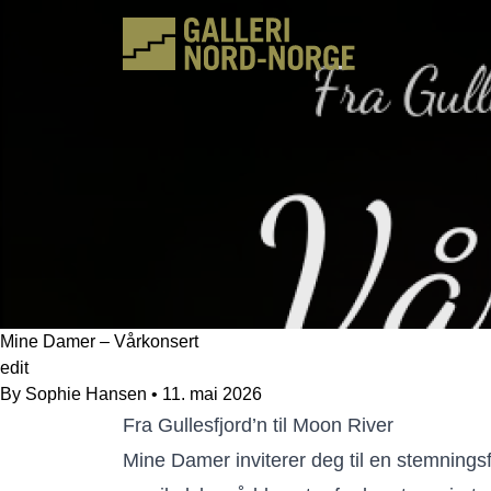
Hopp
til
innhold
Mine Damer – Vårkonsert
edit
By
Sophie Hansen
•
11. mai 2026
Fra Gullesfjord’n til Moon River
Mine Damer inviterer deg til en stemningsf