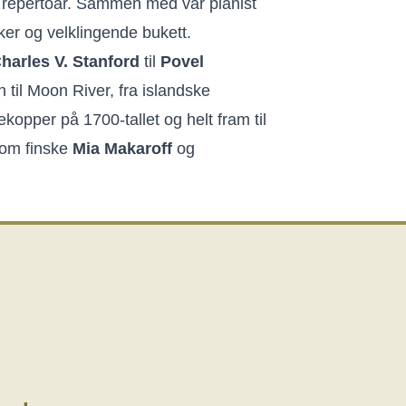
e repertoar. Sammen med vår pianist
ker og velklingende bukett.
harles V. Stanford
til
Povel
’n til Moon River, fra islandske
ekopper på 1700-tallet og helt fram til
om finske
Mia Makaroff
og