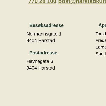
770 28 100
post@harstadkul
Besøksadresse
Åpn
Normannsgate 1
Tors
9404 Harstad
Fred
Lørd
Postadresse
Sønd
Havnegata 3
9404 Harstad