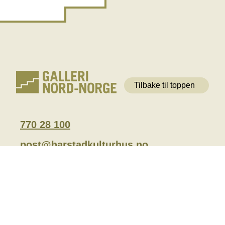
Tilbake til toppen
770 28 100
post@harstadkulturhus.no
Besøksadresse
Normannsgate 1