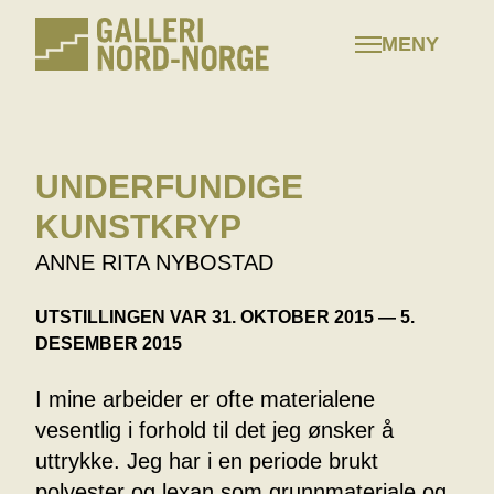
Hopp
til
MENY
innhold
UNDERFUNDIGE
KUNSTKRYP
ANNE RITA NYBOSTAD
UTSTILLINGEN VAR 31. OKTOBER 2015 — 5.
DESEMBER 2015
I mine arbeider er ofte materialene
vesentlig i forhold til det jeg ønsker å
uttrykke. Jeg har i en periode brukt
polyester og lexan som grunnmateriale og