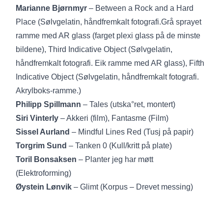
Marianne Bjørnmyr
– Between a Rock and a Hard
Place (Sølvgelatin, håndfremkalt fotografi.Grå sprayet
ramme med AR glass (farget plexi glass på de minste
bildene), Third Indicative Object (Sølvgelatin,
håndfremkalt fotografi. Eik ramme med AR glass), Fifth
Indicative Object (Sølvgelatin, håndfremkalt fotografi.
Akrylboks-ramme.)
Philipp Spillmann
– Tales (utska°ret, montert)
Siri Vinterly
– Akkeri (film), Fantasme (Film)
Sissel Aurland
– Mindful Lines Red (Tusj på papir)
Torgrim Sund
– Tanken 0 (Kull/kritt på plate)
Toril Bonsaksen
– Planter jeg har møtt
(Elektroforming)
Øystein Lønvik
– Glimt (Korpus – Drevet messing)