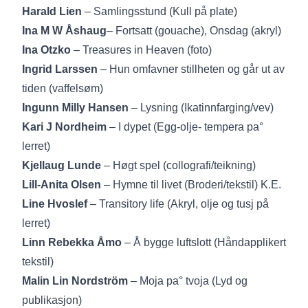
Harald Lien
– Samlingsstund (Kull på plate)
Ina M W Åshaug
– Fortsatt (gouache), Onsdag (akryl)
Ina Otzko
– Treasures in Heaven (foto)
Ingrid Larssen
– Hun omfavner stillheten og går ut av
tiden (vaffelsøm)
Ingunn Milly Hansen
– Lysning (Ikatinnfarging/vev)
Kari J Nordheim
– I dypet (Egg-olje- tempera pa°
lerret)
Kjellaug Lunde
– Høgt spel (collografi/teikning)
Lill-Anita Olsen
– Hymne til livet (Broderi/tekstil) K.E.
Line Hvoslef
– Transitory life (Akryl, olje og tusj på
lerret)
Linn Rebekka Åmo
– Å bygge luftslott (Håndapplikert
tekstil)
Malin Lin Nordström
– Moja pa° tvoja (Lyd og
publikasjon)