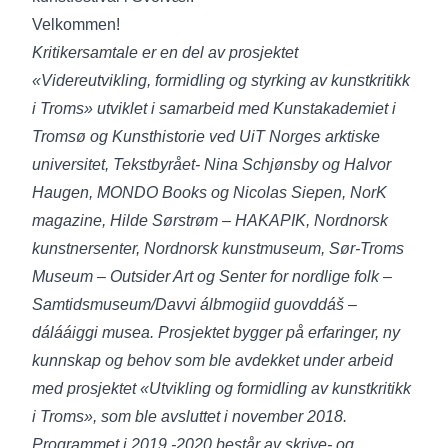
Velkommen!
Kritikersamtale er en del av prosjektet
«Videreutvikling, formidling og styrking av kunstkritikk
i Troms» utviklet i samarbeid med Kunstakademiet i
Tromsø og Kunsthistorie ved UiT Norges arktiske
universitet, Tekstbyrået- Nina Schjønsby og Halvor
Haugen, MONDO Books og Nicolas Siepen, NorK
magazine, Hilde Sørstrøm – HAKAPIK, Nordnorsk
kunstnersenter, Nordnorsk kunstmuseum, Sør-Troms
Museum – Outsider Art og Senter for nordlige folk –
Samtidsmuseum/Davvi álbmogiid guovddáš –
dálááiggi musea. Prosjektet bygger på erfaringer, ny
kunnskap og behov som ble avdekket under arbeid
med prosjektet «Utvikling og formidling av kunstkritikk
i Troms», som ble avsluttet i november 2018.
Programmet i 2019 -2020 består av skrive- og