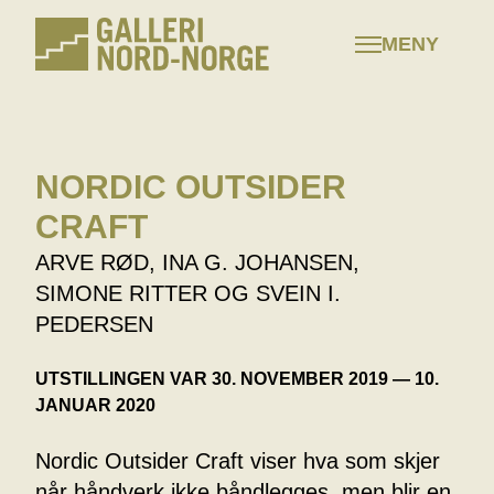
Hopp
til
MENY
innhold
NORDIC OUTSIDER
CRAFT
ARVE RØD, INA G. JOHANSEN,
SIMONE RITTER OG SVEIN I.
PEDERSEN
UTSTILLINGEN VAR 30. NOVEMBER 2019 — 10.
JANUAR 2020
Nordic Outsider Craft viser hva som skjer
når håndverk ikke båndlegges, men blir en