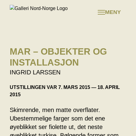
Hopp
til
MENY
innhold
MAR – OBJEKTER OG
INSTALLASJON
INGRID LARSSEN
UTSTILLINGEN VAR 7. MARS 2015 — 18. APRIL
2015
Skimrende, men matte overflater.
Ubestemmelige farger som det ene
øyeblikket ser fiolette ut, det neste
øyeblikket turkise. Bølgende former som