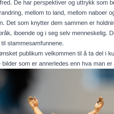
g fred. De har perspektiver og uttrykk som 
orandring, mellom to land, mellom naboer 
nn. Det som knytter dem sammen er holdning
pråk, iboende og i seg selv menneskelig. D
ke til stammesamfunnene.
 ønsket publikum velkommen til å ta del i k
e bilder som er annerledes enn hva man er v