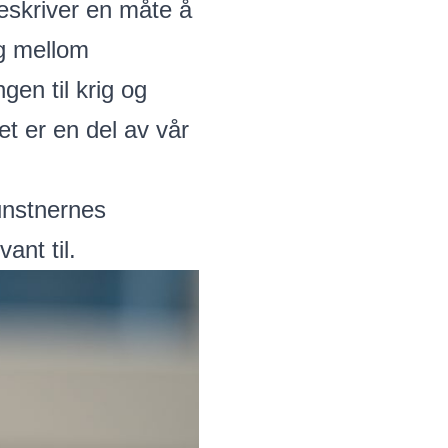
beskriver en måte å
og mellom
en til krig og
et er en del av vår
unstnernes
ant til.