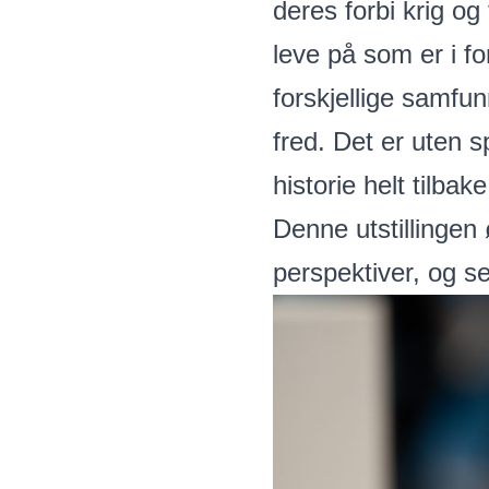
deres forbi krig o
leve på som er i f
forskjellige samfu
fred. Det er uten s
historie helt tilba
Denne utstillingen
perspektiver, og s